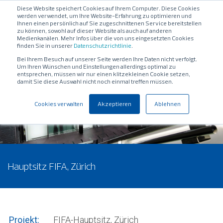
Diese Website speichert Cookies auf Ihrem Computer. Diese Cookies
werden verwendet, um Ihre Website-Erfahrung zu optimieren und
Ihnen einen persönlich auf Sie zugeschnittenen Service bereitstellen
zu können, sowohl auf dieser Website als auch auf anderen
Medienkanälen. Mehr Infos über die von uns eingesetzten Cookies
finden Sie in unserer
Datenschutzrichtlinie
.
Bei Ihrem Besuch auf unserer Seite werden Ihre Daten nicht verfolgt.
Um Ihren Wünschen und Einstellungen allerdings optimal zu
entsprechen, müssen wir nur einen klitzekleinen Cookie setzen,
damit Sie diese Auswahl nicht noch einmal treffen müssen.
Cookies verwalten
Akzeptieren
Ablehnen
Hauptsitz FIFA, Zürich
Projekt:
FIFA-Hauptsitz, Zürich