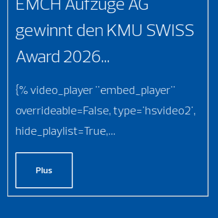
EMCH Aufzüge AG
gewinnt den KMU SWISS
Award 2026...
{% video_player "embed_player"
overrideable=False, type='hsvideo2',
hide_playlist=True,...
Plus