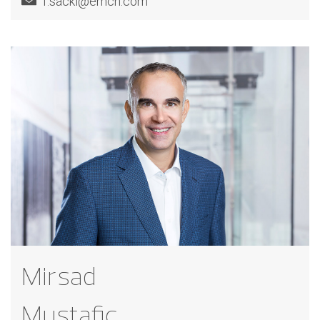
f.sackl@emch.com
Mirsad
Mustafic