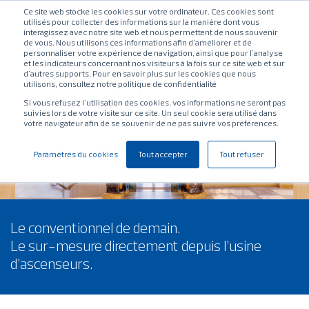
Ce site web stocke les cookies sur votre ordinateur. Ces cookies sont
utilisés pour collecter des informations sur la manière dont vous
interagissez avec notre site web et nous permettent de nous souvenir
de vous. Nous utilisons ces informations afin d'améliorer et de
personnaliser votre expérience de navigation, ainsi que pour l'analyse
et les indicateurs concernant nos visiteurs à la fois sur ce site web et sur
d'autres supports. Pour en savoir plus sur les cookies que nous
utilisons, consultez notre politique de confidentialité
Si vous refusez l'utilisation des cookies, vos informations ne seront pas
suivies lors de votre visite sur ce site. Un seul cookie sera utilisé dans
votre navigateur afin de se souvenir de ne pas suivre vos préférences.
Paramètres du cookies
Tout accepter
Tout refuser
Le conventionnel de demain.
Le sur-mesure directement depuis l’usine
d’ascenseurs.