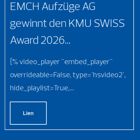
EMCH Aufzüge AG
gewinnt den KMU SWISS
Award 2026...
{% video_player "embed_player"
overrideable=False, type='hsvideo2',
hide_playlist=True,...
Lien