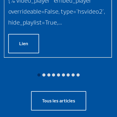
{% video_player "embed_player"
overrideable=False, type='hsvideo2',
hide_playlist=True,...
Lien
Tous les articles