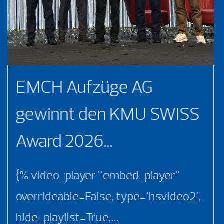
EMCH Aufzüge AG
gewinnt den KMU SWISS
Award 2026...
{% video_player "embed_player"
overrideable=False, type='hsvideo2',
hide_playlist=True,...