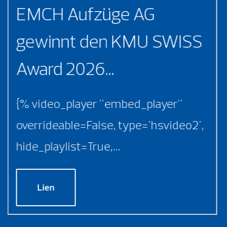
EMCH Aufzüge AG
gewinnt den KMU SWISS
Award 2026...
{% video_player "embed_player"
overrideable=False, type='hsvideo2',
hide_playlist=True,...
Lien